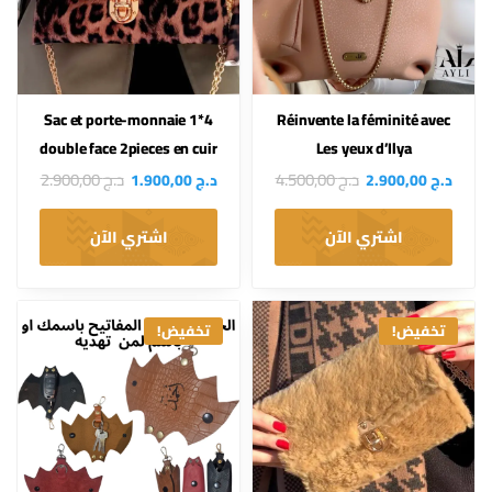
4*1 Sac et porte-monnaie
Réinvente la féminité avec
double face 2pieces en cuir
Les yeux d’Ilya
د.ج
4.500,00
د.ج
2.900,00
د.ج
2.900,00
د.ج
1.900,00
اشتري الآن
اشتري الآن
تخفيض!
تخفيض!