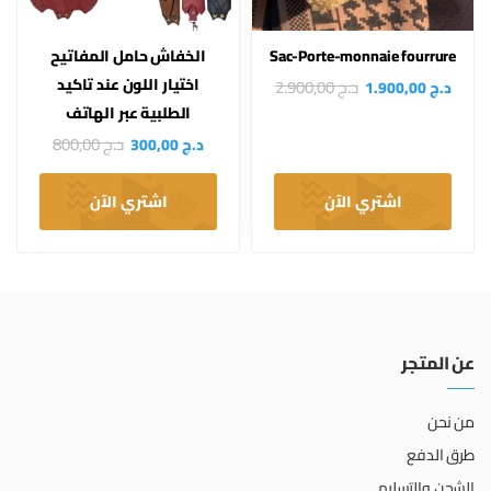
Sac-Porte-monnaie fourrure
الخفاش حامل المفاتيح
اختيار اللون عند تاكيد
د.ج
2.900,00
د.ج
1.900,00
الطلبية عبر الهاتف
د.ج
800,00
د.ج
300,00
اشتري الآن
اشتري الآن
عن المتجر
من نحن
طرق الدفع
الشحن والتسليم