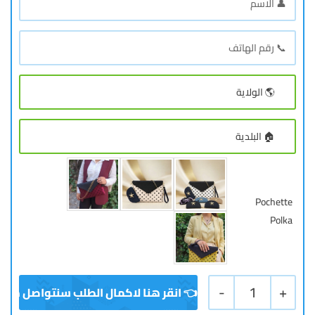
Pochette
Polka
-
1
+