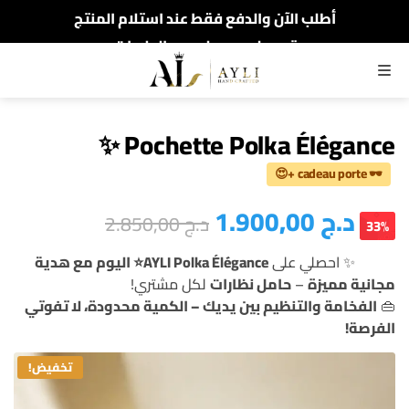
أطلب الآن والدفع فقط عند استلام المنتج
توصيل سريع لجميع الولايات
تخفيظات العام الجديد تصل 49%
القائمة
Pochette Polka Élégance ✨
🕶️ cadeau porte +😍
د.ج
1.900,00
د.ج
2.850,00
33%
✨ احصلي على
AYLI Polka Élégance⭐️ اليوم مع هدية
مجانية مميزة
–
حامل نظارات
لكل مشتري!
👜
الفخامة والتنظيم بين يديك – الكمية محدودة، لا تفوتي
الفرصة!
تخفيض!