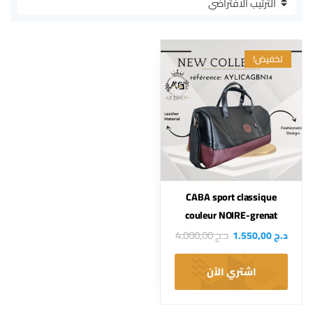
تخفيض!
CABA sport classique
couleur NOIRE-grenat
د.ج
4.000,00
د.ج
1.550,00
اشتري الآن