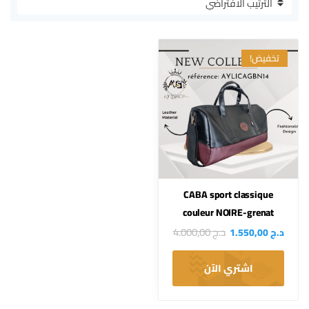
تخفيض!
CABA sport classique
couleur NOIRE-grenat
د.ج
4.000,00
د.ج
1.550,00
اشتري الآن